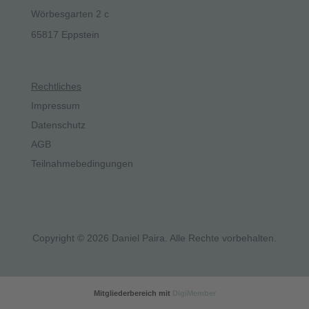
Wörbesgarten 2 c
65817 Eppstein
Rechtliches
Impressum
Datenschutz
AGB
Teilnahmebedingungen
Copyright © 2026 Daniel Paira. Alle Rechte vorbehalten.
Mitgliederbereich mit
DigiMember