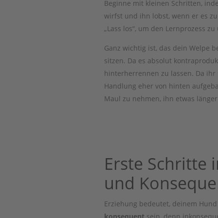
Beginne mit kleinen Schritten, in
wirfst und ihn lobst, wenn er es 
„Lass los“, um den Lernprozess zu 
Ganz wichtig ist, das dein Welpe be
sitzen. Da es absolut kontraprodu
hinterherrennen zu lassen. Da ihr 
Handlung eher von hinten aufgeba
Maul zu nehmen, ihn etwas länger 
Erste Schritte 
und Konseque
Erziehung bedeutet, deinem Hund k
konsequent
sein, denn inkonseque