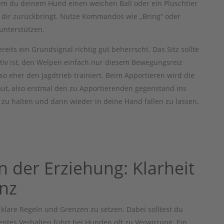
dem du deinem Hund einen weichen Ball oder ein Plüschtier
zu dir zurückbringt. Nutze Kommandos wie „Bring“ oder
unterstützen.
reits ein Grundsignal richtig gut beherrscht. Das Sitz sollte
ktiv ist, den Welpen einfach nur diesem Bewegungsreiz
so eher den Jagdtrieb trainiert. Beim Apportieren wird die
ut, also erstmal den zu Apportierenden gegenstand ins
zu halten und dann wieder in deine Hand fallen zu lassen.
in der Erziehung: Klarheit
nz
lare Regeln und Grenzen zu setzen. Dabei solltest du
ntes Verhalten führt bei Hunden oft zu Verwirrung. Ein