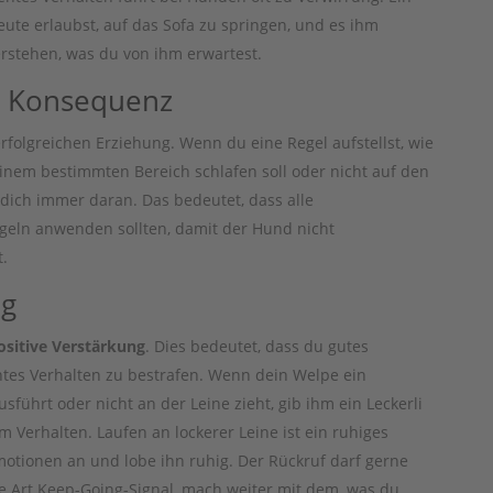
te erlaubst, auf das Sofa zu springen, und es ihm
erstehen, was du von ihm erwartest.
n Konsequenz
rfolgreichen Erziehung. Wenn du eine Regel aufstellst, wie
einem bestimmten Bereich schlafen soll oder nicht auf den
 dich immer daran. Das bedeutet, dass alle
egeln anwenden sollten, damit der Hund nicht
.
ng
ositive Verstärkung
. Dies bedeutet, dass du gutes
chtes Verhalten zu bestrafen. Wenn dein Welpe ein
sführt oder nicht an der Leine zieht, gib ihm ein Leckerli
 Verhalten. Laufen an lockerer Leine ist ein ruhiges
motionen an und lobe ihn ruhig. Der Rückruf darf gerne
e Art Keep-Going-Signal, mach weiter mit dem, was du