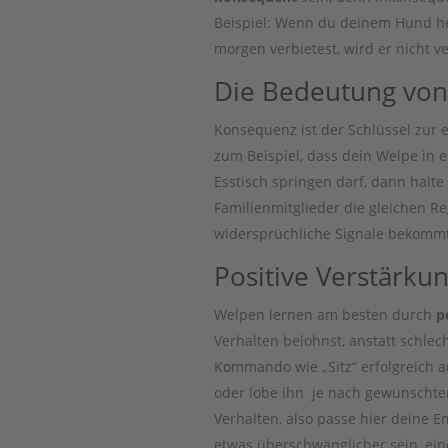
Beispiel: Wenn du deinem Hund heu
morgen verbietest, wird er nicht v
Die Bedeutung vo
Konsequenz ist der Schlüssel zur e
zum Beispiel, dass dein Welpe in 
Esstisch springen darf, dann halte
Familienmitglieder die gleichen R
widersprüchliche Signale bekommt
Positive Verstärku
Welpen lernen am besten durch
p
Verhalten belohnst, anstatt schle
Kommando wie „Sitz“ erfolgreich au
oder lobe ihn je nach gewünschtem
Verhalten, also passe hier deine E
etwas überschwänglicher sein, ein