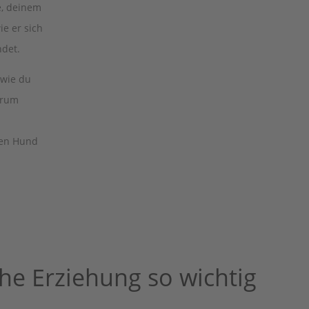
e, deinem
ie er sich
det.
 wie du
arum
nen Hund
he Erziehung so wichtig