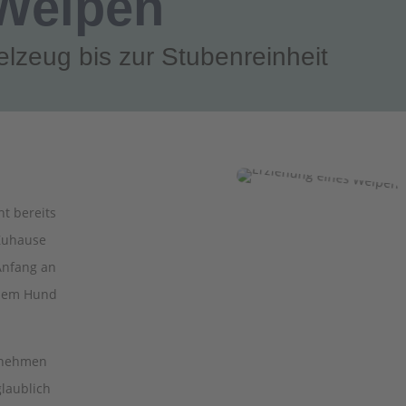
Welpen
lzeug bis zur Stubenreinheit
t bereits
 Zuhause
 Anfang an
inem Hund
 nehmen
laublich